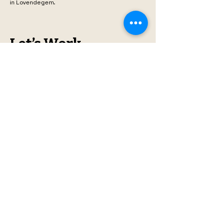
in Lovendegem.
Let’s Work
Together
Get in touch so we can start
working together.
First Name
Last Name