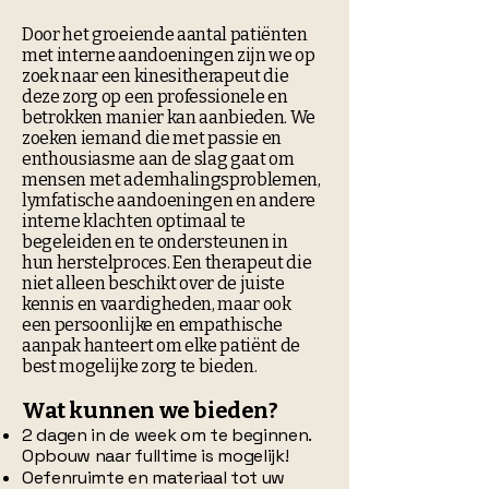
Door het groeiende aantal patiënten
met interne aandoeningen zijn we op
zoek naar een kinesitherapeut die
deze zorg op een professionele en
betrokken manier kan aanbieden. We
zoeken iemand die met passie en
enthousiasme aan de slag gaat om
mensen met ademhalingsproblemen,
lymfatische aandoeningen en andere
interne klachten optimaal te
begeleiden en te ondersteunen in
hun herstelproces. Een therapeut die
niet alleen beschikt over de juiste
kennis en vaardigheden, maar ook
een persoonlijke en empathische
aanpak hanteert om elke patiënt de
best mogelijke zorg te bieden.
Wat kunnen we bieden?
2 dagen in de week om te beginnen.
Opbouw naar fulltime is mogelijk!
Oefenruimte en materiaal tot uw