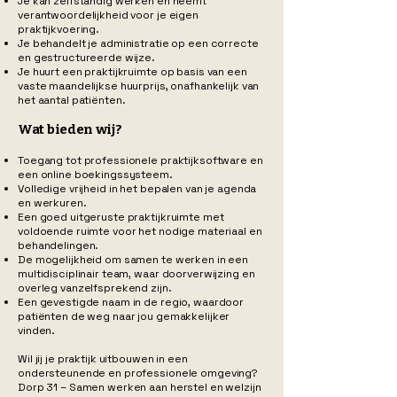
Je kan zelfstandig werken en neemt
verantwoordelijkheid voor je eigen
praktijkvoering.
Je behandelt je administratie op een correcte
en gestructureerde wijze.
Je huurt een praktijkruimte op basis van een
vaste maandelijkse huurprijs, onafhankelijk van
het aantal patiënten.
Wat bieden wij?
Toegang tot professionele praktijksoftware en
een online boekingssysteem.
Volledige vrijheid in het bepalen van je agenda
en werkuren.
Een goed uitgeruste praktijkruimte met
voldoende ruimte voor het nodige materiaal en
behandelingen.
De mogelijkheid om samen te werken in een
multidisciplinair team, waar doorverwijzing en
overleg vanzelfsprekend zijn.
Een gevestigde naam in de regio, waardoor
patiënten de weg naar jou gemakkelijker
vinden.
Wil jij je praktijk uitbouwen in een
ondersteunende en professionele omgeving?
Dorp 31 – Samen werken aan herstel en welzijn